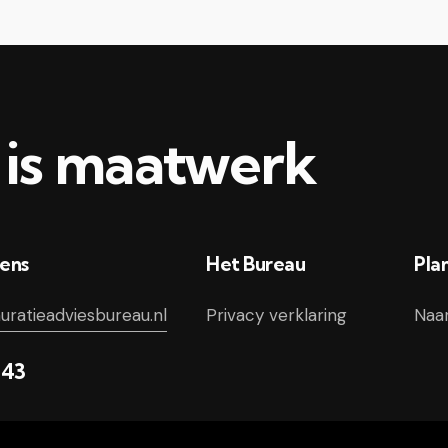
is maatwerk
ens
Het Bureau
Pla
ratieadviesbureau.nl
Privacy verklaring
Naa
 43